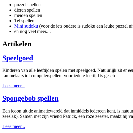
puzzel spellen
dieren spellen
meiden spellen
Tel spellen
Mini sudoku
(voor de iets oudere is sudoku een leuke puzzel ui
en nog veel meer....
Artikelen
Speelgoed
Kinderen van alle leeftijden spelen met speelgoed. Natuurlijk zit er ee
rammelaars tot computerspellen: voor iedere leeftijd is gesch
Lees meer...
Spongebob spellen
Een icoon uit de animatiewereld dat inmiddels iedereen kent, is natu
zeeslak). Samen met zijn vriend Patrick, een roze zeester, maakt hij 
Lees meer...