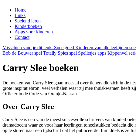
Home
Links
Spelend leren
Kinderboeken
Apps voor kinderen
Contact
Misschien vind je dit leuk:
Speelgoed
Kinderen van alle leeftijden spe
Bob de Bouwer spel
Totally Spies spel
Spelletjes apps
Kippenvel ser
Carry Slee boeken
De boeken van Carry Slee gaan meestal over tieners die zich in de 
grote inspiratiebron, veel verhalen waar zij mee thuiskwamen heeft zij
Officier in de Orde van Oranje-Nassau.
Over Carry Slee
Carry Slee is een van de meest succesvolle schrijvers van kinderboek
dramadocent waar ze voor haar leerlingen toneelstukken bedacht die 
op te sturen naar een tijdschrift dat het publiceerde. Inmiddels is ze 