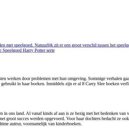
len met speelgoed. Natuurlijk zit er een groot verschil tussen het speel
ie
Speelgoed
Harry Potter serie
nesten werken door problemen met hun omgeving. Sommige verhalen gaan
 gebruikt in haar boeken. Inmiddels zijn er al 8 Carry Slee boeken verf
en in ons land. Al vanaf kinds af aan is ze bezig met het bedenken van 
met groot succes werden opgevoerd. Voor haar dochters bedacht ze ook 
fulltime auteur, voornamelijk van kinderboeken.