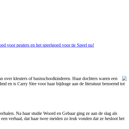
goed voor peuters en het speelgoed voor tie
Speel nu!
 over kleuters of basisschoolkinderen. Haar dochters waren een
ilmd en is Carry Slee voor haar bijdrage aan de literatuur benoemd tot
verhalen. Na haar studie Woord en Gebaar ging ze aan de slag als
een verhaal, dat haar twee meiden zo leuk vonden dat ze besloot het